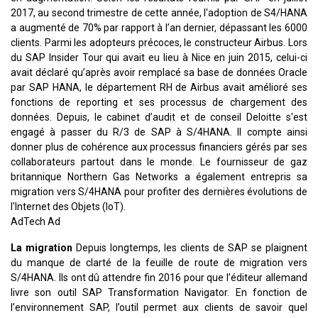
2017, au second trimestre de cette année, l'adoption de S4/HANA
a augmenté de 70% par rapport à l’an dernier, dépassant les 6000
clients. Parmi les adopteurs précoces, le constructeur Airbus. Lors
du SAP Insider Tour qui avait eu lieu à Nice en juin 2015, celui-ci
avait déclaré qu’après avoir remplacé sa base de données Oracle
par SAP HANA, le département RH de Airbus avait amélioré ses
fonctions de reporting et ses processus de chargement des
données. Depuis, le cabinet d’audit et de conseil Deloitte s'est
engagé à passer du R/3 de SAP à S/4HANA. Il compte ainsi
donner plus de cohérence aux processus financiers gérés par ses
collaborateurs partout dans le monde. Le fournisseur de gaz
britannique Northern Gas Networks a également entrepris sa
migration vers S/4HANA pour profiter des dernières évolutions de
l'Internet des Objets (IoT).
AdTech Ad
La migration
Depuis longtemps, les clients de SAP se plaignent
du manque de clarté de la feuille de route de migration vers
S/4HANA. Ils ont dû attendre fin 2016 pour que l’éditeur allemand
livre son outil SAP Transformation Navigator. En fonction de
l’environnement SAP, l’outil permet aux clients de savoir quel