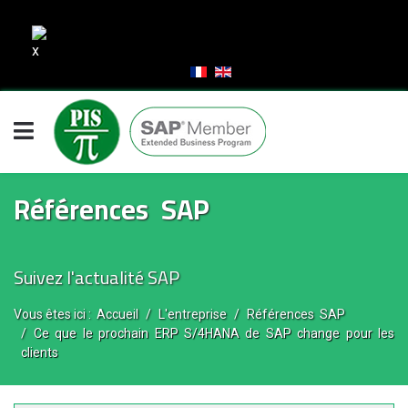
Références SAP
Suivez l'actualité SAP
Vous êtes ici :
Accueil
L'entreprise
Références SAP
Ce que le prochain ERP S/4HANA de SAP change pour les
clients