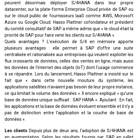
peuvent désormais déployer S/4HANA dans leur propre
datacenter, sur la plate-forme Enterprise Cloud privée de SAP ou
sur le cloud public de fournisseurs IaaS comme AWS, Microsoft
Azure ou Google Cloud. Hasso Plattner cofondateur et président
du comité consultatif de SAP a même admis que « le cloud était la
priorité de SAP pour faire venir les clients sur S/4HANA ».
Quels avantages ? L’exécution de S/4 en mémoire apporte
plusieurs avantages : elle permet à SAP d’offrir une suite
centralisée et rationalisée aux entreprises qui veulent exploiter les
flux croissants de données, celles des ventes en ligne, mais aussi
les données de l'internet des objets (IoT) dont l’usage commence
à se répandre. Lors du lancement, Hasso Plattner a insisté sur le
fait que « dans cette nouvelle mouture du système, les
applications satellites n’avaient pas besoin de leur propre instance,
ce qui limitait le volume des données ». Il encore expliqué « qu’une
base de données unique suffisait : SAP HANA ». Ajoutant : En fait,
les applications et la base de données évoluent ensemble et il n'y a
pas de distinction entre l'application et la couche de base de
données ».
Les clients
Depuis plus de deux ans, l'adoption de S/4HANA est
en augmentation. Selon les résultats fournis par SAP en juillet