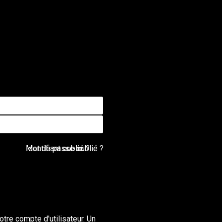
Mot de passe oublié ?
Identifiant oublié ?
otre compte d'utilisateur. Un